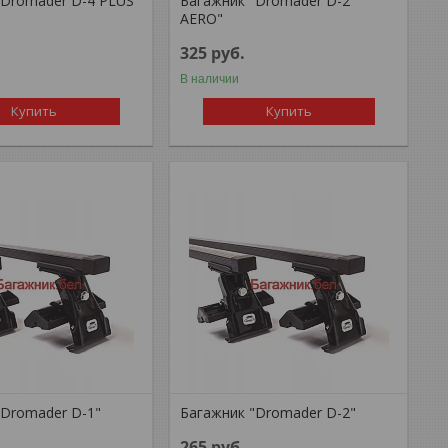
"Dromader D-4 PLUS
Багажник "Dromader D-2
AERO"
325
руб.
В наличии
Купить
Купить
"Dromader D-1"
Багажник "Dromader D-2"
265
руб.