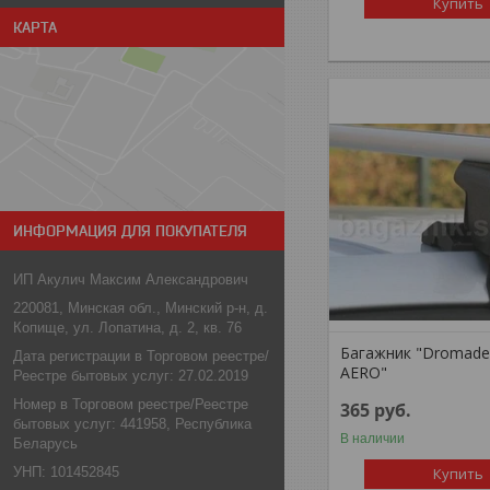
Купить
КАРТА
ИНФОРМАЦИЯ ДЛЯ ПОКУПАТЕЛЯ
ИП Акулич Максим Александрович
220081, Минская обл., Минский р-н, д.
Копище, ул. Лопатина, д. 2, кв. 76
Багажник "Dromade
Дата регистрации в Торговом реестре/
AERO"
Реестре бытовых услуг: 27.02.2019
Номер в Торговом реестре/Реестре
365
руб.
бытовых услуг: 441958, Республика
В наличии
Беларусь
УНП: 101452845
Купить