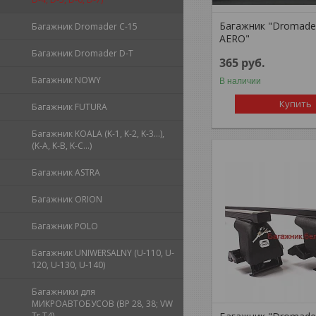
Багажник "Dromade
Багажник Dromader C-15
AERO"
Багажник Dromader D-T
365
руб.
Багажник NOWY
В наличии
Купить
Багажник FUTURA
Багажник KOALA (K-1, K-2, K-3...),
(K-A, K-B, K-C...)
Багажник ASTRA
Багажник ORION
Багажник POLO
Багажник UNIWERSALNY (U-110, U-
120, U-130, U-140)
Багажники для
МИКРОАВТОБУСОВ (BP 28, 38; VW
Tr T4)