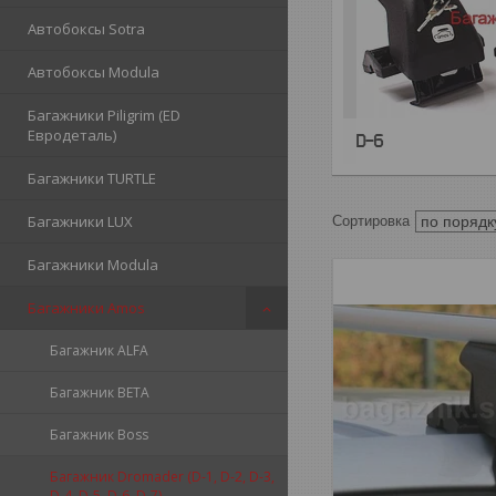
Автобоксы Sotra
Автобоксы Modula
Багажники Piligrim (ED
Евродеталь)
D-6
Багажники TURTLE
Багажники LUX
Багажники Modula
Багажники Amos
Багажник ALFA
Багажник BETA
Багажник Boss
Багажник Dromader (D-1, D-2, D-3,
D-4, D-5, D-6, D-7)