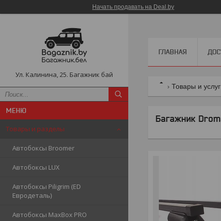
Начать продавать на Deal.by
ГЛАВНАЯ
ДОС
Ул. Калинина, 25. Багажник бай
Товары и услу
Багажник Dromad
Товары и разделы
Автобоксы Broomer
Автобоксы LUX
Автобоксы Piligrim (ED
Евродеталь)
Автобоксы MaxBox PRO