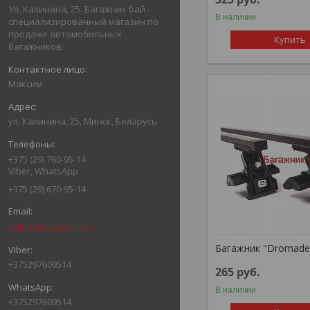
Ул. Калинина, 25. Багажник бай -
В наличии
специализированный магазин по
продаже автомобильных
Купить
багажников.
Максим
ул. Калинина, 25, Минск, Беларусь
+375 (29) 760-95-14
Viber, WhatsApp
+375 (29) 670-95-14
admin@bagaznik.by
Багажник "Dromade
+375297609514
265
руб.
В наличии
+375297609514