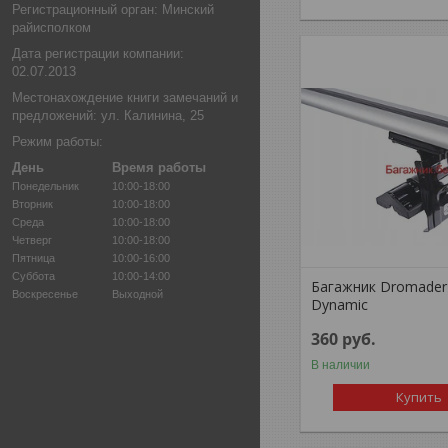
Регистрационный орган: Минский
райисполком
Дата регистрации компании:
02.07.2013
Местонахождение книги замечаний и
предложений: ул. Калинина, 25
Режим работы:
День
Время работы
Понедельник
10:00-18:00
Вторник
10:00-18:00
Среда
10:00-18:00
Четверг
10:00-18:00
Пятница
10:00-16:00
Суббота
10:00-14:00
Багажник Dromader
Воскресенье
Выходной
Dynamic
360
руб.
В наличии
Купить