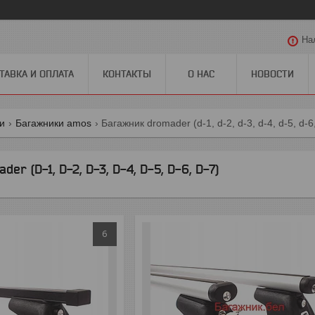
На
ТАВКА И ОПЛАТА
КОНТАКТЫ
О НАС
НОВОСТИ
ги
Багажники amos
Багажник dromader (d-1, d-2, d-3, d-4, d-5, d-6
er (D-1, D-2, D-3, D-4, D-5, D-6, D-7)
6