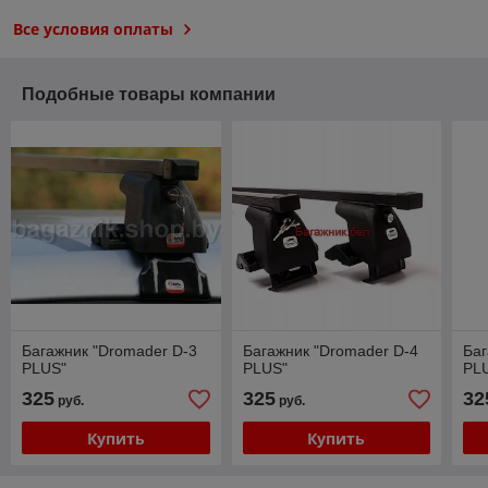
Все условия оплаты
Подобные товары компании
Багажник "Dromader D-3
Багажник "Dromader D-4
Баг
PLUS"
PLUS"
PL
325
325
32
руб.
руб.
Купить
Купить