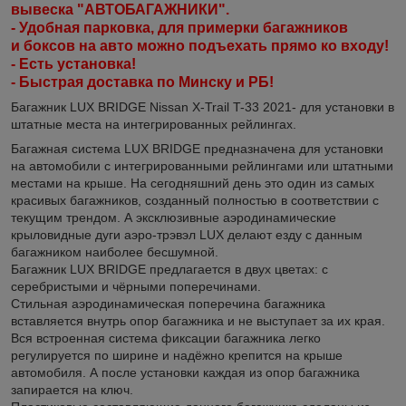
вывеска "АВТОБАГАЖНИКИ".
- Удобная парковка, для примерки багажников
и боксов на авто можно подъехать прямо ко входу!
- Есть установка!
- Быстрая доставка по Минску и РБ!
Багажник LUX BRIDGE Nissan X-Trail T-33 2021- для установки в
штатные места на интегрированных рейлингах.
Багажная система LUX BRIDGE предназначена для установки
на автомобили с интегрированными рейлингами или штатными
местами на крыше. На сегодняшний день это один из самых
красивых багажников, созданный полностью в соответствии с
текущим трендом. А эксклюзивные аэродинамические
крыловидные дуги аэро-трэвэл LUX делают езду с данным
багажником наиболее бесшумной.
Багажник LUX BRIDGE предлагается в двух цветах: с
серебристыми и чёрными поперечинами.
Стильная аэродинамическая поперечина багажника
вставляется внутрь опор багажника и не выступает за их края.
Вся встроенная система фиксации багажника легко
регулируется по ширине и надёжно крепится на крыше
автомобиля. А после установки каждая из опор багажника
запирается на ключ.