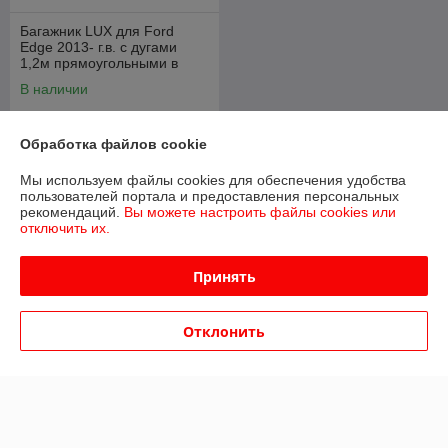
Багажник LUX для Ford
Edge 2013- г.в. с дугами
1,2м прямоугольными в
пластике
В наличии
259
руб.
Обработка файлов cookie
Купить
Мы используем файлы cookies для обеспечения удобства
пользователей портала и предоставления персональных
рекомендаций.
Вы можете настроить файлы cookies или
О нас
отключить их.
Рейтинг не сформирован
Принять
Менее 5 отзывов за последний год
Работает с 22.01.2016
Отклонить
г. Минск
ул. Калинина, 25, Минск, Беларусь
Контакты
Сегодня работает с 10:00 до 18:00