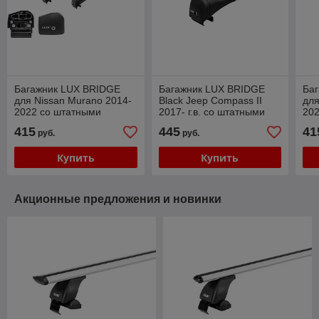
Багажник LUX BRIDGE
Багажник LUX BRIDGE
Ба
для Nissan Murano 2014-
Black Jeep Compass II
для
2022 со штатными
2017- г.в. со штатными
202
местами в рейлингах
местами в рейлингах
на 
415
445
41
руб.
руб.
ре
Купить
Купить
Акционные предложения и новинки