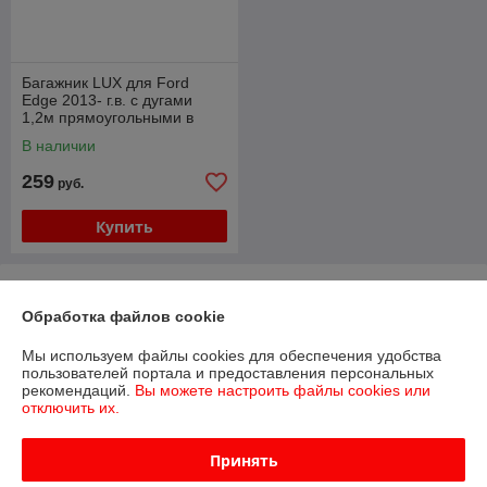
Багажник LUX для Ford
Edge 2013- г.в. с дугами
1,2м прямоугольными в
пластике
В наличии
259
руб.
Купить
О нас
Обработка файлов cookie
Рейтинг не сформирован
Менее 5 отзывов за последний год
Мы используем файлы cookies для обеспечения удобства
пользователей портала и предоставления персональных
Работает с 22.01.2016
рекомендаций.
Вы можете настроить файлы cookies или
отключить их.
г. Минск
ул. Калинина, 25, Минск, Беларусь
Принять
Контакты