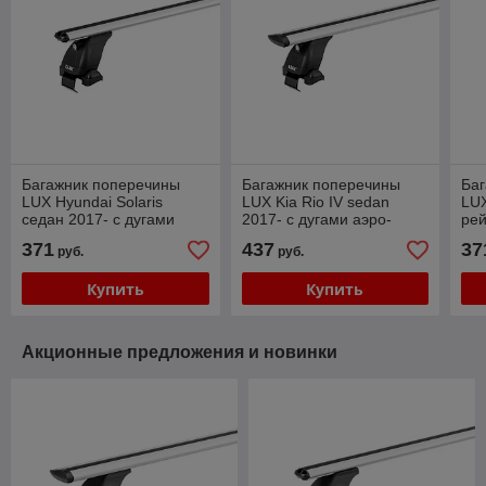
Багажник поперечины
Багажник поперечины
Ба
LUX Hyundai Solaris
LUX Kia Rio IV sedan
LUX
седан 2017- с дугами
2017- с дугами аэро-
рей
аэро-классик (53мм)
трэвэл (82мм)
дуг
371
437
37
руб.
руб.
(5
Купить
Купить
Акционные предложения и новинки