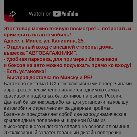
Этот товар можно вживую посмотреть, потрогать и
примерить на автомобиль!
Адрес: г. Минск, ул. Калинина, 25.
- Отдельный вход с внешней стороны дома,
вывеска "АВТОБАГАЖНИКИ".
- Удобная парковка, для примерки багажников
и боксов на авто можно подъехать прямо ко входу!
- Есть установка!
- Быстрая доставка по Минску и РБ!
Багажная система LUX с эксклюзивными поперечинами
аэро-трэвэл несомненно является одним из самых
красивых и надёжных багажников на рынке России.
Данный багажник разработан для установки на крышу
автомобиля с креплением за дверные проёмы.
Багажник представляет собой две аэродинамические
крыловидные поперечины шириной 82мм из
высокопрочного и лёгкого сплава на основе алюминия.
Эксклюзивный запатентованный дизайн поперечин