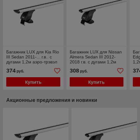
Багажник LUX для Kia Rio
Багажник LUX для Nissan
Баг
III Sedan 2011-... г.в.. с
Almera Sedan III 2012-
Edg
дугами 1,2м аэро-трэвэл
2018 г.в. с дугами 1,2м
1,2
(82мм)
аэро-классик (53мм)
374
308
37
руб.
руб.
Купить
Купить
Акционные предложения и новинки