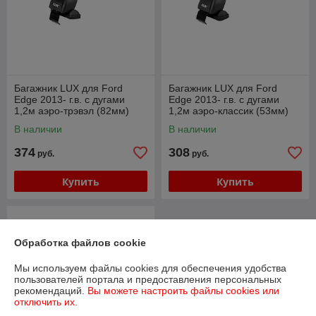
Багажник LUX для Ford
Багажник LUX для Ford
Edge 2013- г.в. с дугами
Edge 2013- г.в. с дугами
1,2м аэро-трэвэл (82мм)
1,2м аэро-классик (53мм)
В наличии
В наличии
374
308
руб.
руб.
Купить
Купить
Обработка файлов cookie
Мы используем файлы cookies для обеспечения удобства
пользователей портала и предоставления персональных
рекомендаций.
Вы можете настроить файлы cookies или
отключить их.