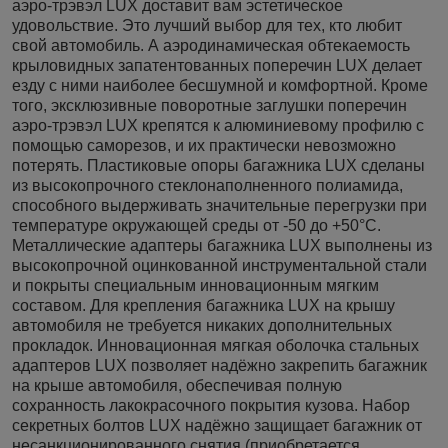
аэро-трэвэл LUX доставит вам эстетическое
удовольствие. Это лучший выбор для тех, кто любит
свой автомобиль. А аэродинамическая обтекаемость
крыловидных запатентованных поперечин LUX делает
езду с ними наиболее бесшумной и комфортной. Кроме
того, эксклюзивные поворотные заглушки поперечин
аэро-трэвэл LUX крепятся к алюминиевому профилю с
помощью саморезов, и их практически невозможно
потерять. Пластиковые опоры багажника LUX сделаны
из высокопрочного стеклонаполненного полиамида,
способного выдерживать значительные перегрузки при
температуре окружающей среды от -50 до +50°C.
Металлические адаптеры багажника LUX выполнены из
высокопрочной оцинкованной инструментальной стали
и покрыты специальным инновационным мягким
составом. Для крепления багажника LUX на крышу
автомобиля не требуется никаких дополнительных
прокладок. Инновационная мягкая оболочка стальных
адаптеров LUX позволяет надёжно закрепить багажник
на крыше автомобиля, обеспечивая полную
сохранность лакокрасочного покрытия кузова. Набор
секретных болтов LUX надёжно защищает багажник от
несанкционированного снятия (приобретается