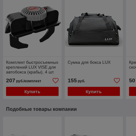
Комплект быстросъемных
Сумка для бокса LUX
Кре
креплений LUX VISE для
ск
автобокса (крабы), 4 шт.
207
155
50
руб./комплект
руб.
Купить
Купить
Подобные товары компании