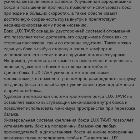
усилена металлической вставкой. Улучшенная аэродинамика
бокса и повышенная прочность позволяют использовать бокс
при езде на больших скоростях, а также обеспечивают
достаточную сохранность груза внутри и препятствует
несанкционированному проникновению.
Бокс LUX TAVR оснащён двусторонней системой открывания,
что позволяет легко доставать его содержимое бокса как со
стороны пассажира, так и со стороны водителя. Также можно
сдвинуть бокс в любую сторону и вполне комфортно
использовать его в сочетании с другими автоаксессуарами.
Например, установить на крыше велокрепление и перевозить
велосипед вместе с боксом на одном автомобиле.
Днище бокса LUX TAVR усиленно металлическими
жесткостями, что позволяет равномерно распределять нагрузку
по днищу бокса и способствует увеличению грузоподъёмности
и прочности бокса.
Удобная и компактная система крепления бокса LUX TAVR не
оставляет высоко выступающих механизмов внутри бокса и
позволяет использовать максимум пространства при перевозке
багажа.
Универсальная система крепления бокса LUX TAVR позволяет
устанавливать бокс на поперечины багажников любых
производителей, а для установки бокса на низкие поперечины
возможно также использовать скобы и Т-адаптеры LUX