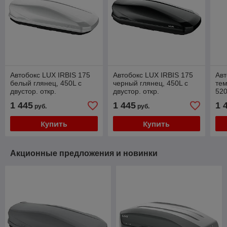
Автобокс LUX IRBIS 175
Автобокс LUX IRBIS 175
Авт
белый глянец, 450L с
черный глянец, 450L с
те
двустор. откр.
двустор. откр.
520
(175х85х40см)
(175х85х40см)
(19
1 445
1 445
1 
руб.
руб.
Купить
Купить
Акционные предложения и новинки