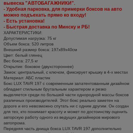
вывеска "АВТОБАГАЖНИКИ".
- Удобная парковка, для примерки боксов на авто
можно подъехать прямо ко входу!
- Есть установка!
- Быстрая доставка по Минску и РБ!
ХАРАКТЕРИСТИКИ:
Допустимая нагрузка: 75 кг
Объем бокса: 520 литров
Внешний размер бокса: 197х89х40см
Цвет: белый глянец
Вес бокса: 27,5 кг
Открытие: боковое (двухстороннее)
Замок: центральный, с ключом, фиксирует крышку в 4-х местах
Материал: АБС пластик
Бокс LUX TAVR 197 с современным запатентованным дизайном
обладает стильным брутальным характером и резко
выделяется среди по большей части однородной массы боксов
различных производителей. Этот бокс реально заметен на
дороге и его невозможно спутать ни с одним другим. Он создан
для тех, кто понимает красоту и может по достоинству оценить
авторскую работу одного из ведущих дизайнеров мирового
автопрома.
Передняя часть днища бокса LUX TAVR 197 дополнительно