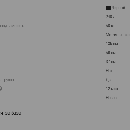
Черный
240 л
оподъемность
50 кг
Металлическ
135 см
59 см
37 см
Нет
и грузов
Да
12 мес
Новое
я заказа