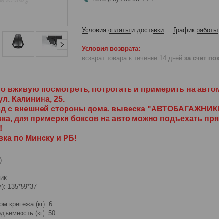
Условия оплаты и доставки
График работы
возврат товара в течение 14 дней
за счет по
но вживую посмотреть, потрогать и примерить на авто
ул. Калинина, 25.
од с внешней стороны дома, вывеска "АВТОБАГАЖНИК
вка, для примерки боксов на авто можно подъехать пря
!
вка по Минску и РБ!
)
ик
): 135*59*37
м крепежа (кг): 6
дъемность (кг): 50