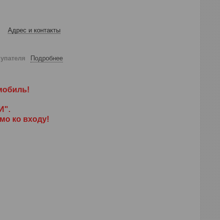
Адрес и контакты
купателя
Подробнее
мобиль!
И".
мо ко входу!