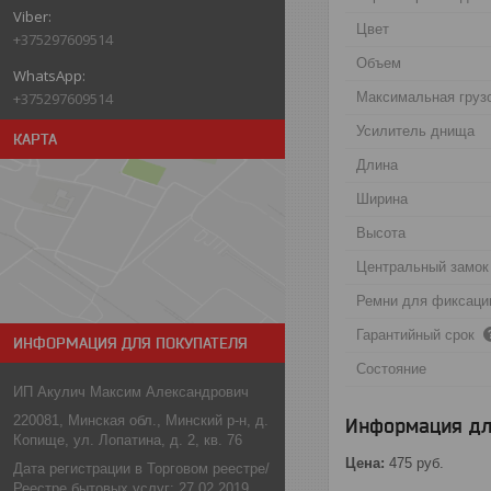
Цвет
+375297609514
Объем
+375297609514
Максимальная груз
Усилитель днища
КАРТА
Длина
Ширина
Высота
Центральный замок
Ремни для фиксаци
Гарантийный срок
ИНФОРМАЦИЯ ДЛЯ ПОКУПАТЕЛЯ
Состояние
ИП Акулич Максим Александрович
220081, Минская обл., Минский р-н, д.
Информация дл
Копище, ул. Лопатина, д. 2, кв. 76
Цена:
475
руб.
Дата регистрации в Торговом реестре/
Реестре бытовых услуг: 27.02.2019