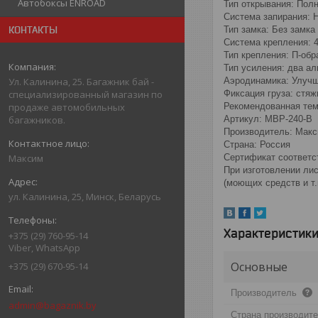
Автобоксы ENROAD
Тип открывания: Полн
Система запирания: 
Тип замка: Без замка
КОНТАКТЫ
Система крепления: 
Тип крепления: П-об
Тип усиления: два а
Аэродинамика: Улучш
Ул. Калинина, 25. Багажник бай -
Фиксация груза: стяж
специализированный магазин по
Рекомендованная тем
продаже автомобильных
Артикул: MBP-240-B
багажников.
Производитель: Макс
Страна: Россия
Сертификат соответ
Максим
При изготовлении лис
(моющих средств и т.
ул. Калинина, 25, Минск, Беларусь
Характеристик
+375 (29) 760-95-14
Viber, WhatsApp
Основные
+375 (29) 670-95-14
Производитель
admin@bagaznik.by
Страна производит