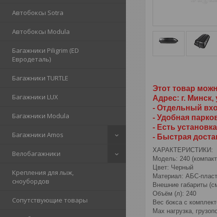
Автобоксы Sotra
Автобоксы Modula
Багажники Piligrim (ED
Евродеталь)
Багажники TURTLE
Этот товар мож
Багажники LUX
Адрес: г. Минск, 
- Отдельный вх
Багажники Modula
- Удобная парко
- Есть установка
Багажники Amos
- Быстрая доста
ХАРАКТЕРИСТИКИ:
Велобагажники
Модель: 240 (компакт
Цвет: Черный
Крепления для лыж,
Материал: АБС-пласт
сноубордов
Внешние габариты (см
Объём (л): 240
Сопутствующие товары
Вес бокса с комплекто
Max нагрузка, грузопо