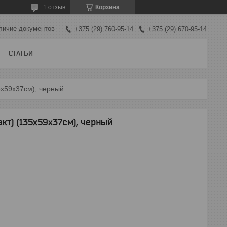
1 отзыв
Корзина
личие документов
+375 (29) 760-95-14
+375 (29) 670-95-14
СТАТЬИ
5х59х37см), черный
кт) (135х59х37см), черный