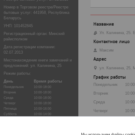
Номер в Торговом реестре/Реестре
бытовых услуг: 441958, Республика
Беларусь
УНП: 101452845
Ул. Калинина, 25.
Регистрационный орган: Минский
райисполком
Дата регистрации компании:
Максим
02.07.2013
Местонахождение книги замечаний и
предложений: ул. Калинина, 25
ул. Калинина, 25, 
Режим работы:
График работы
День
Время работы
Понедельник
10:00
Понедельник
10:00-18:00
Вторник
10:00-18:00
Вторник
10:00
Среда
10:00-18:00
Среда
10:00
Четверг
10:00-18:00
Пятница
10:00-16:00
Четверг
10:00
Суббота
10:00-14:00
Пятница
10:00
Воскресенье
Выходной
Суббота
10:00
Мы используем файлы cookie