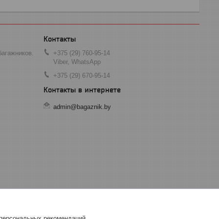
багажников.
+375 (29) 760-95-14
Viber, WhatsApp
+375 (29) 670-95-14
admin@bagaznik.by
 персональных рекомендаций.