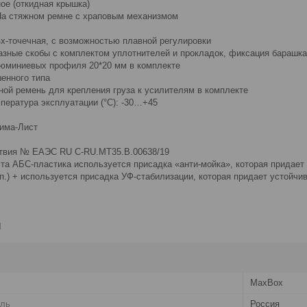
ое (откидная крышка)
На стяжном ремне с храповым механизмом
4х-точечная, с возможностью плавной регулировки
разные скобы с комплектом уплотнителей и прокладок, фиксация барашк
люминиевых профиля 20*20 мм в комплекте
енного типа
ной ремень для крепления груза к усилителям в комплекте
пература эксплуатации (°С): -30…+45
има-Лист
ствия № ЕАЭС RU C-RU.MT35.B.00638/19
та АБС-пластика используется присадка «анти-мойка», которая придает
п.) + используется присадка УФ-стабилизации, которая придает устойчи
и
MaxBox
ель
Россия