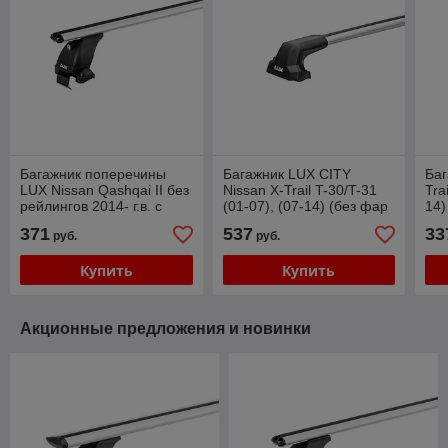
Багажник поперечины
Багажник LUX CITY
Баг
LUX Nissan Qashqai II без
Nissan X-Trail T-30/T-31
Tra
рейлингов 2014- г.в. с
(01-07), (07-14) (без фар
14)
дугами 1,3м аэро-классик
на крыше) с дугами аэро-
пр
371
537
33
руб.
руб.
(53мм)
трэвэл (82мм)
в п
Купить
Купить
Акционные предложения и новинки