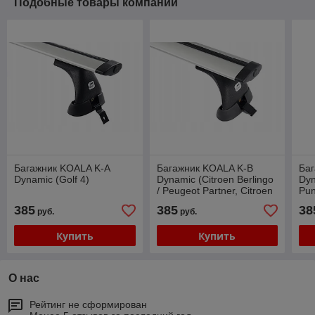
Подобные товары компании
Багажник KOALA K-A
Багажник KOALA K-B
Ба
Dynamic (Golf 4)
Dynamic (Citroen Berlingo
Dyn
/ Peugeot Partner, Citroen
Pun
Xsara Picasso, Toyota Rav
385
385
38
руб.
руб.
4)
Купить
Купить
О нас
Рейтинг не сформирован