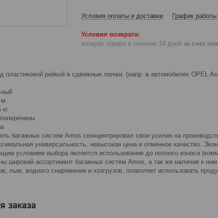
Условия оплаты и доставки
График работы
возврат товара в течение 14 дней
за счет по
д пластиковой рейкой в сдвижные лючки, (напр. в автомобилях OPEL Astra
ьный
 м
 кг
 поперечины
ша
ель багажных систем Amos сконцентрировал свои усилия на производст
ксимальная универсальность, невысокая цена и отменное качество. Эко
ющим условием выбора является использование до полного износа (комм
оны широкий ассортимент багажных систем Amos, а так же наличие к ним
ов, лыж, водного снаряжения и хозгрузов, позволяет использовать про
я заказа