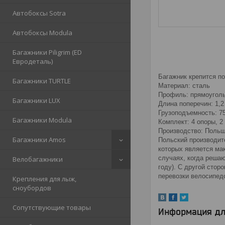
Автобоксы Sotra
Автобоксы Modula
Багажники Piligrim (ED
Евродеталь)
Багажник крепится по
Багажники TURTLE
Материал: сталь
Профиль: прямоугол
Багажники LUX
Длина поперечин: 1,2
Грузоподъемность: 75
Багажники Modula
Комплект: 4 опоры, 2
Производство: Поль
Багажники Amos
Польский производит
которых является ма
случаях, когда реша
Велобагажники
году). С другой стор
перевозки велосипед
Крепления для лыж,
сноубордов
Сопутствующие товары
Информация дл