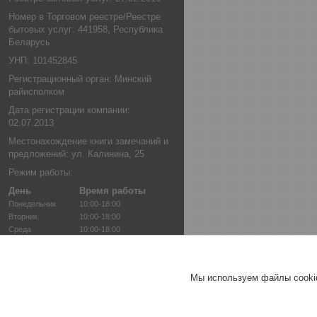
Номер в Торговом реестре/Реестре
бытовых услуг: 441958, Республика
Беларусь
УНП: 101452845
Регистрационный орган: Минский
райисполком
Дата регистрации компании:
02.07.2013
Местонахождение книги замечаний и
предложений: ул. Калинина, 25
Режим работы:
День
Время работы
Понедельник
10:00-18:00
Вторник
10:00-18:00
Среда
10:00-18:00
Четверг
10:00-18:00
Пятница
10:00-16:00
Суббота
10:00-14:00
Мы используем файлы cookie
Воскресенье
Выходной