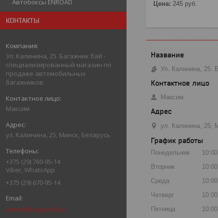
Автобоксы ENROAD
Цена:
245
руб.
КОНТАКТЫ
Ул. Калинина, 25. Багажник бай -
специализированный магазин по
Ул. Калинина, 25.
продаже автомобильных
багажников.
Максим
Максим
ул. Калинина, 25, 
ул. Калинина, 25, Минск, Беларусь
График работы
Понедельник
10:00
+375 (29) 760-95-14
Вторник
10:00
Viber, WhatsApp
Среда
10:00
+375 (29) 670-95-14
Четверг
10:00
admin@bagaznik.by
Пятница
10:00