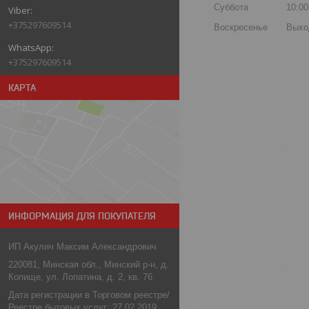
Суббота
10:00
+375297609514
Воскресенье
Выхо
+375297609514
КАРТА
ИНФОРМАЦИЯ ДЛЯ ПОКУПАТЕЛЯ
ИП Акулич Максим Александрович
220081, Минская обл., Минский р-н, д.
Копище, ул. Лопатина, д. 2, кв. 76
Дата регистрации в Торговом реестре/
Реестре бытовых услуг: 27.02.2019